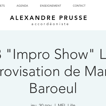
JETS
AGENDA
ENSEIGNEMENT
CONTACT
ALEXANDRE PRUSSE
accordéoniste
3 "Impro Show" L
rovisation de Ma
Baroeul
jeu. 30 nov.
  |  
MEL Lille