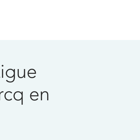
igue
rcq en