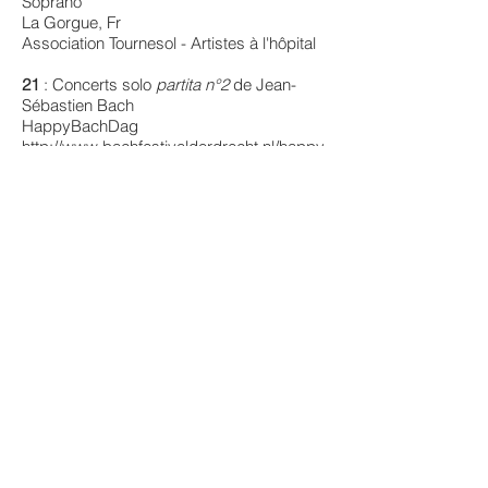
Soprano
La Gorgue, Fr
Association Tournesol - Artistes à l'hôpital
21
: Concerts solo
partita n°2
de Jean-
Sébastien Bach
HappyBachDag
http://www.bachfestivaldordrecht.nl/happy
-bachdag-2019/
Dordrecht, Nl
23
: Concert Sego Len - Harpe &
Accordéon
www.sego-len.com
Association Karembole, Arras - Fr
24
: Concert Sego Len - Harpe &
Accordéon
www.sego-len.com
9-9 bis - Oignies, Fr
Février 2019 :
6
: Récital solo
Jeunes Talents
/ 15h
Oeuvres de P. Hersant, JS. Bach, JP