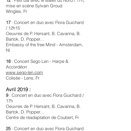
12
: Petit bal avec le Ballet du Nord / 17h,
mise en scène Sylvain Groud
Wingles, Fr
17
: Concert en duo avec Flora Guichard
/ 12h15
Oeuvres de P. Hersant, B. Cavanna, B.
Bartok, D. Popper…
Embassy of the free Mind - Amsterdam,
Nl ​
18
: Concert Sego Len - Harpe &
Accordéon
www.sego-len.com
Colisée - Lens, Fr
Avril 2019 :
9
: Concert en duo avec Flora Guichard /
17h
Oeuvres de P. Hersant, B. Cavanna, B.
Bartok, D. Popper…
Centre de réadaptation de Coubert, Fr
25
: Concert en duo avec Flora Guichard