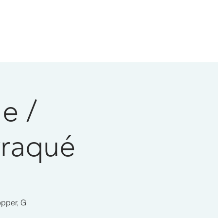
e /
rraqué
opper, G