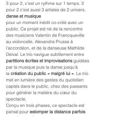
3 pour 2, c’est un rythme sur 1 temps. 3 
pour 2 c’est aussi 3 artistes de 2 univers, 
danse et musique
pour un moment inédit co-créé avec un 
public. Ce projet est né de la rencontre 
des musiciens Valentin de Francqueville 
au violoncelle, Alexandre Prusse à 
l’accordéon, et de la danseuse Mathilde 
Delval. Le trio navigue subtilement entre 
partitions écrites et improvisations
 guidées 
par la musique puis la danse jusqu’à 
la
 création du public « malgré lui »
. Le trio 
met en lumière des gestes du quotidien 
captés dans le public, chez des passants 
pour générer la matière du cœur du 
spectacle.
Conçu en trois phases, ce spectacle est 
pensé pour 
estomper la distance parfois 
grande entre le
public et les artistes, les oeuvres
.
Une première approche assez frontale, 