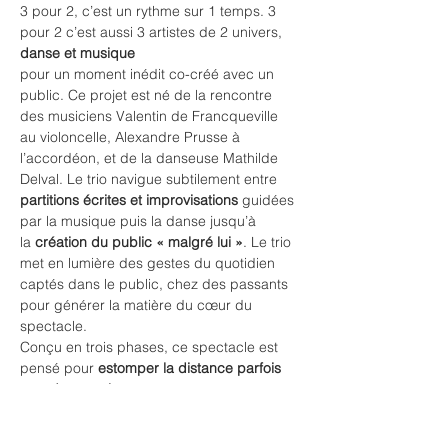
3 pour 2, c’est un rythme sur 1 temps. 3 
pour 2 c’est aussi 3 artistes de 2 univers, 
danse et musique
pour un moment inédit co-créé avec un 
public. Ce projet est né de la rencontre 
des musiciens Valentin de Francqueville 
au violoncelle, Alexandre Prusse à 
l’accordéon, et de la danseuse Mathilde 
Delval. Le trio navigue subtilement entre 
partitions écrites et improvisations
 guidées 
par la musique puis la danse jusqu’à 
la
 création du public « malgré lui »
. Le trio 
met en lumière des gestes du quotidien 
captés dans le public, chez des passants 
pour générer la matière du cœur du 
spectacle.
Conçu en trois phases, ce spectacle est 
pensé pour 
estomper la distance parfois 
grande entre le
public et les artistes, les oeuvres
.
Une première approche assez frontale, 