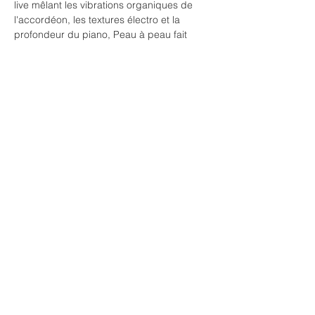
live mêlant les vibrations organiques de 
l'accordéon, les textures électro et la 
profondeur du piano, Peau à peau fait 
dialoguer le corps et le son dans une 
respiration commune, entre tension et 
abandon.
Interprètes: Vaïléa Contraires & Sabaline 
Fournier
Musique: Ode Aseguinolaza et Alexandre 
Prusse
Chorégraphie: Sabaline Fournier
Afficher plus
Partager cet événement