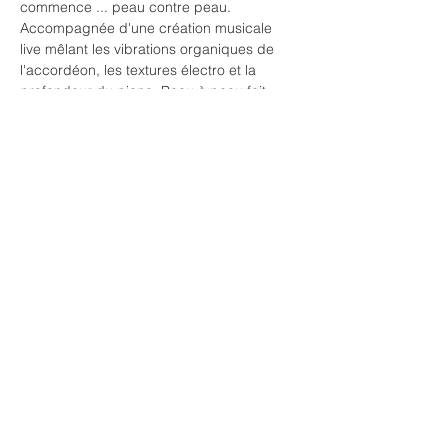
commence ... peau contre peau.
Accompagnée d'une création musicale 
live mêlant les vibrations organiques de 
l'accordéon, les textures électro et la 
profondeur du piano, Peau à peau fait 
dialoguer le corps et le son dans une 
respiration commune, entre tension et 
abandon.
Interprètes: Vaïléa Contraires & Sabaline 
Fournier
Musique: Ode Aseguinolaza et Alexandre 
Prusse
Chorégraphie: Sabaline Fournier
Afficher plus
Partager cet événement