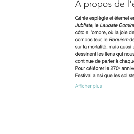
À propos de l
Génie espiègle et éternel en
Jubilate
, le 
Laudate Domin
côtoie l’ombre, où la joie 
compositeur, le 
Requiem
 d
sur la mortalité, mais auss
dessinent les liens qui nous
continue de parler à chaqu
Pour célébrer le 270ᵉ anniv
Festival ainsi que les solis
Afficher plus