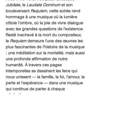
Jubilate
, le 
Laudate Dominum
 et son 
bouleversant 
Requiem
, cette soirée rend 
hommage à une musique où la lumière 
côtoie l’ombre, où la joie de vivre dialogue 
avec les grandes questions de l’existence. 
Resté inachevé à la mort du compositeur, 
le 
Requiem
 demeure l’une des œuvres les 
plus fascinantes de l’histoire de la musique 
: une méditation sur la mortalité, mais aussi 
une profonde affirmation de notre 
humanité. À travers ces pages 
intemporelles se dessinent les liens qui 
nous unissent — la famille, la foi, l’amour, la 
perte et l’espérance — dans une musique 
qui continue de parler à chaque 
génération.
Pour célébrer le 270ᵉ anniversaire de la 
naissance de Mozart, les artistes de 
l’Opera Studio rejoignent le Chœur du 
Festival ainsi que les solistes invités de la 
saison sous la direction de…