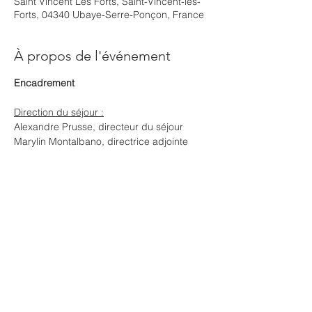
Saint Vincent Les Forts, Saint-Vincent-les-
Forts, 04340 Ubaye-Serre-Ponçon, France
À propos de l'événement
Encadrement
Direction du séjour :
Alexandre Prusse, directeur du séjour
Marylin Montalbano, directrice adjointe
Direction animation :
information à venir 
Afficher plus
Partager cet événement