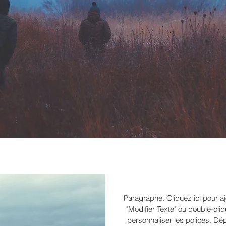
F
Paragraphe. Cliquez ici pour aj
"Modifier Texte" ou double-cliq
personnaliser les polices. Dé